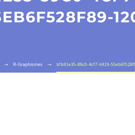
5EB6F528F89-12
R-Graphismes
bfb91e35-89c0-4cf7-b919-55eb6f528f