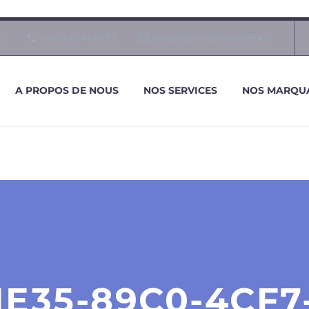
)
+33 02 62 44 00 77
contact@r-graphismes974.fr
A PROPOS DE NOUS
NOS SERVICES
NOS MARQU
E35-89C0-4CF7