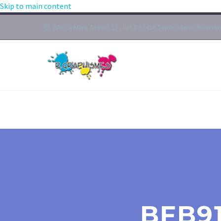
Skip to main content
PAE La Mare Atelier 55 - îlot 8 97438 Sainte Marie (Réunion
BFB91