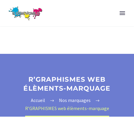
R’GRAPHISMES WEB
ÉLÈMENTS-MARQUAGE
Accueil
Nos marquages
R’GRAPHISMES web élèments-marquage