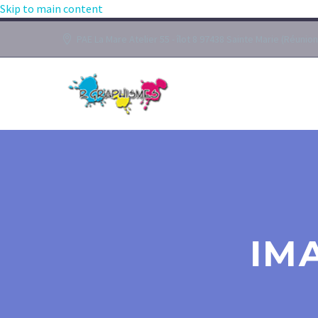
Skip to main content
PAE La Mare Atelier 55 - îlot 8 97438 Sainte Marie (Réunion
IM