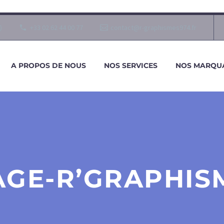
)
+33 02 62 44 00 77
contact@r-graphismes974.fr
A PROPOS DE NOUS
NOS SERVICES
NOS MARQU
AGE-R’GRAPHIS