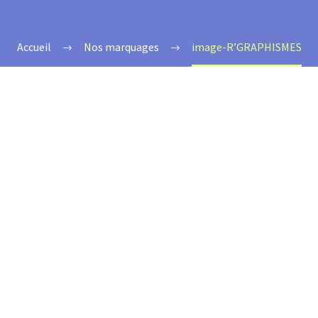
Accueil
Nos marquages
image-R’GRAPHISMES