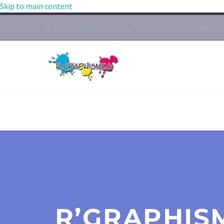
Skip to main content
PAE La Mare Atelier 55 - îlot 8 97438 Sainte Marie (Réunion
R’GRAPHIS