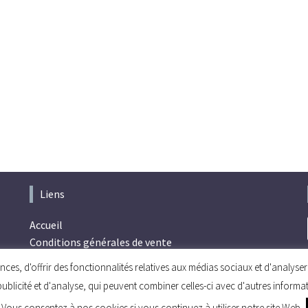
Liens
Accueil
Conditions générales de vente
Politique de confidentialité
ces, d'offrir des fonctionnalités relatives aux médias sociaux et d'analys
publicité et d'analyse, qui peuvent combiner celles-ci avec d'autres informa
s. Vous consentez à nos cookies si vous continuez à utiliser notre site Web.