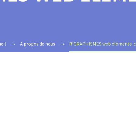
eil
A propos de nous
R’GRAPHISMES web élèments-c