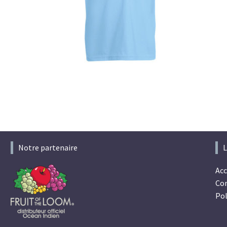
Notre partenaire
L
Acc
Con
Pol