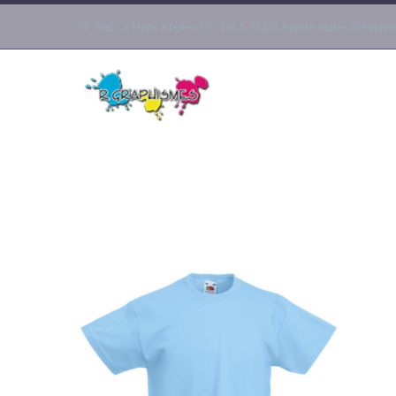
PAE La Mare Atelier 55 - îlot 8 97438 Sainte Marie (Réunion