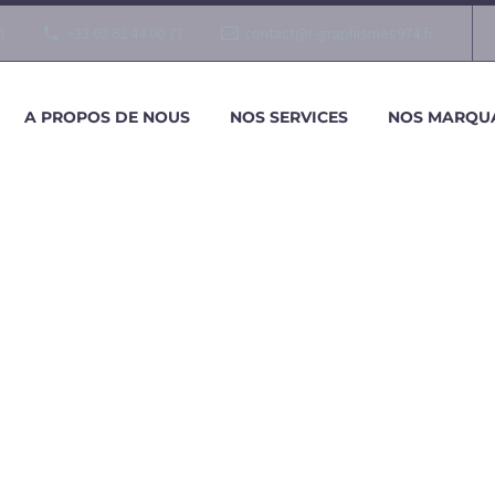
)
+33 02 62 44 00 77
contact@r-graphismes974.fr
A PROPOS DE NOUS
NOS SERVICES
NOS MARQU