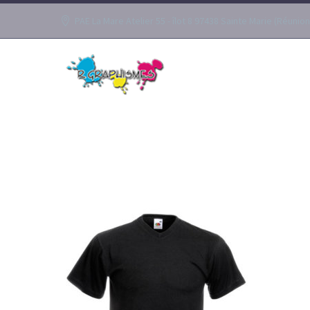
PAE La Mare Atelier 55 - îlot 8 97438 Sainte Marie (Réunion