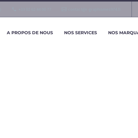
)
+33 02 62 44 00 77
contact@r-graphismes974.fr
A PROPOS DE NOUS
NOS SERVICES
NOS MARQU