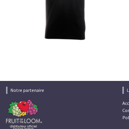
Notre partenaire
L
Acc
Con
Pol